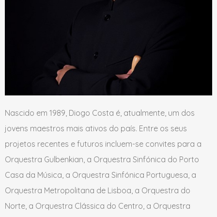
Nascido em 1989, Diogo Costa é, atualmente, um dos
jovens maestros mais ativos do país. Entre os seus
projetos recentes e futuros incluem-se convites para a
Orquestra Gulbenkian, a Orquestra Sinfónica do Porto
Casa da Música, a Orquestra Sinfónica Portuguesa, a
Orquestra Metropolitana de Lisboa, a Orquestra do
Norte, a Orquestra Clássica do Centro, a Orquestra