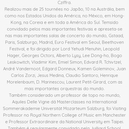
Cziffra.
Realizou mais de 25 tournées no Japão, 10 na Austrália, bem
como nos Estados Unidos da América, no México, em Hong-
Kong, na Coreia e em toda a América do Sul. Temsido
convidado pelos mais importantes festivais e apreseta-se
nas mais importantes salas de concerto do mundo, Gstaad,
Paris, Salzburgo, Madrid, Euro Festival em Seoul, Beethoven
Festival, e foi dirigido por Lord Yehudi Menuhin, Leopold
Hager, Georges Octors, Alberto Lysy, Lee Dong-ho, Bogo
Leskowitch, Vladimir Kim, Emiel Simon, Edvard R. Tchivtzel,
André Vandernoot, Edgard Donneux, Kamen Goleminov, Juan
Carlos Zorzi, Jesus Medina, Claudio Santoro, Henrique
Morelenbaum, D. Marinescou, Laurent Petit-Girard, com as
mais importantes orquestras do mundo.
Também considerado um professor de topo no mundo,
Aquiles Delle Vigne dá Masterclasses na International
Sommerakademie Universität Mozarteum Salzburg, foi Visiting
Professor no Royal Northern College of Music em Manchester
e Professor Extraordinaire da National University em Taipei.
Também é regularmente convidado pela Juilliard School,