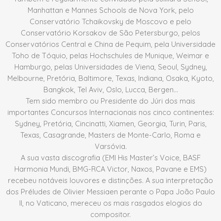
Manhattan e Mannes Schools de Nova York, pelo
Conservatório Tchaikovsky de Moscovo e pelo
Conservatório Korsakov de São Petersburgo, pelos
Conservatórios Central e China de Pequim, pela Universidade
Toho de Tóquio, pelas Hochschules de Munique, Weimar e
Hamburgo, pelas Universidades de Viena, Seoul, Sydney,
Melbourne, Pretória, Baltimore, Texas, Indiana, Osaka, Kyoto,
Bangkok, Tel Aviv, Oslo, Lucca, Bergen…
Tem sido membro ou Presidente do Júri dos mais
importantes Concursos Internacionais nos cinco continentes:
Sydney, Pretória, Cincinatti, Xiamen, Georgia, Turin, Paris,
Texas, Casagrande, Masters de Monte-Carlo, Roma e
Varsóvia.
A sua vasta discografia (EMI His Master’s Voice, BASF
Harmonia Mundi, BMG-RCA Victor, Naxos, Pavane e EMS)
recebeu notáveis louvores e distinções. A sua interpretação
dos Préludes de Olivier Messiaen perante o Papa João Paulo
II, no Vaticano, mereceu os mais rasgados elogios do
compositor.