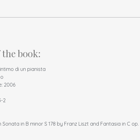
f the book:
l'intimo di un pianista
no
e: 2006
3-2
h Sonata in B minor S 178 by Franz Liszt and Fantasia in C o