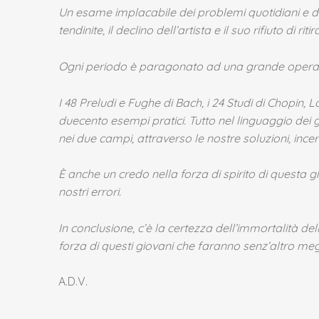
Un esame implacabile dei problemi quotidiani e di se
tendinite, il declino dell’artista e il suo rifiuto di ritira
Ogni periodo è paragonato ad una grande opera 
I 48 Preludi e Fughe di Bach, i 24 Studi di Chopin,
duecento esempi pratici. Tutto nel linguaggio dei g
nei due campi, attraverso le nostre soluzioni, incer
È anche un credo nella forza di spirito di quest
nostri errori.
In conclusione, c’è la certezza dell’immortalità de
forza di questi giovani che faranno senz’altro megl
A.D.V.