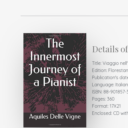
Details o
Title: Viaggio nel
Edition: Floresta
Publication's dat
Language: Italian
ISBN: 88-901857-
Pages: 360
Format: 17X21
Enclosed: CD wit