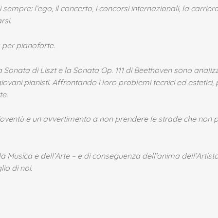
mpre: l’ego, il concerto, i concorsi internazionali, la carriera
rsi.
per pianoforte.
 La Sonata di Liszt e la Sonata Op. 111 di Beethoven sono anali
iovani pianisti. Affrontando i loro problemi tecnici ed estetici
te.
a gioventù e un avvertimento a non prendere le strade che n
lla Musica e dell’Arte – e di conseguenza dell’anima dell’Artis
io di noi.