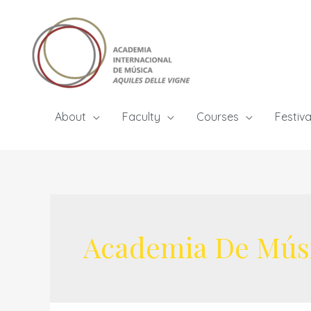
Skip
to
content
About
Faculty
Courses
Festiva
Academia De Músi